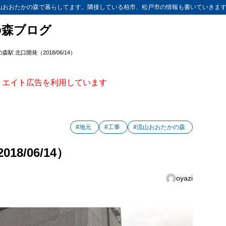
山おおたかの森で暮らしてます。隣接している柏市、松戸市の情報も書いていきま
の森ブログ
駅 北口開発（2018/06/14）
ィリエイト広告を利用しています
#地元
#工事
#流山おおたかの森
8/06/14）
oyazi