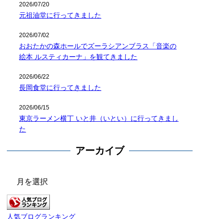
2026/07/20
元祖油堂に行ってきました
2026/07/02
おおたかの森ホールでズーラシアンブラス「音楽の
絵本 ルスティカーナ」を観てきました
2026/06/22
長岡食堂に行ってきました
2026/06/15
東京ラーメン横丁 いと井（いとい）に行ってきまし
た
アーカイブ
ア
ー
カ
イ
人気ブログランキング