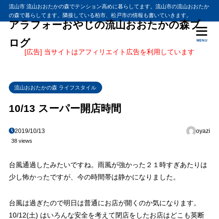
流山市 流山おおたかの森でテンション高めに暮らしてます。流山市の流山おおたか
の森で暮らしてます。隣接している柏市、松戸市の情報も書いていきます。
アラフォーおやじの流山おおたかの森ブ
ログ
MENU
[広告] 当サイトはアフィリエイト広告を利用しています
流山おおたかの森 ライフスタイル
10/13 スーパー開店時間
2019/10/13
oyazi
38 views
台風通過したみたいですね。雨風が強かった２１時すぎあたりは
少し怖かったですが、今の時間帯は静かになりました。
台風は過ぎたので明日は普通にお店が開くのか気になります。
10/12(土) はいろんな安全を考えて閉店をしたお店はどこも英断