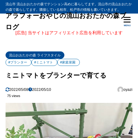
流山市 流山おおたかの森でテンション高めに暮らしてます。流山市の流山おおたか
の森で暮らしてます。隣接している柏市、松戸市の情報も書いていきます。
アラフォーおやじの流山おおたかの森ブ
ログ
MENU
[広告] 当サイトはアフィリエイト広告を利用しています
流山おおたかの森 ライフスタイル
#プランター
#ミニトマト
#家庭菜園
ミニトマトをプランターで育てる
2022/05/08
2022/05/10
oyazi
75 views