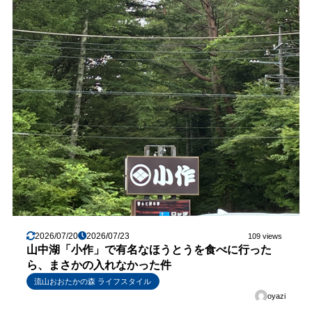
2026/07/20
2026/07/23
109 views
山中湖「小作」で有名なほうとうを食べに行った
ら、まさかの入れなかった件
流山おおたかの森 ライフスタイル
oyazi