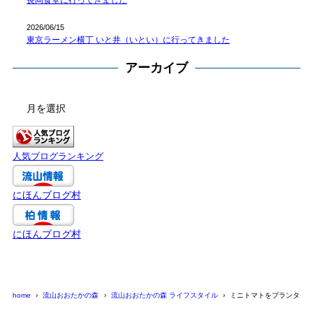
長岡食堂に行ってきました
2026/06/15
東京ラーメン横丁 いと井（いとい）に行ってきました
アーカイブ
ア
ー
カ
イ
人気ブログランキング
ブ
にほんブログ村
にほんブログ村
home
流山おおたかの森
流山おおたかの森 ライフスタイル
ミニトマトをプランター