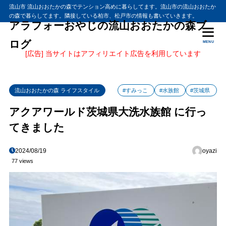
流山市 流山おおたかの森でテンション高めに暮らしてます。流山市の流山おおたか
の森で暮らしてます。隣接している柏市、松戸市の情報も書いていきます。
アラフォーおやじの流山おおたかの森ブ
ログ
MENU
[広告] 当サイトはアフィリエイト広告を利用しています
流山おおたかの森 ライフスタイル
#すみっこ
#水族館
#茨城県
アクアワールド茨城県大洗水族館 に行っ
てきました
2024/08/19
oyazi
77 views