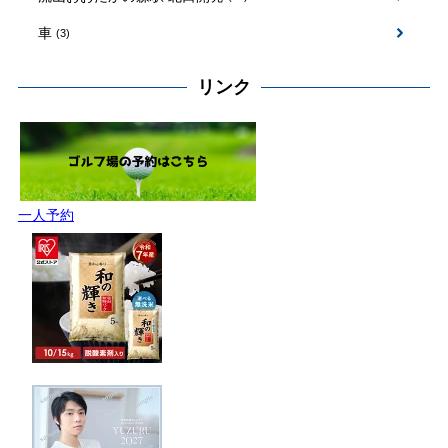
車
(3)
リンク
一人予約