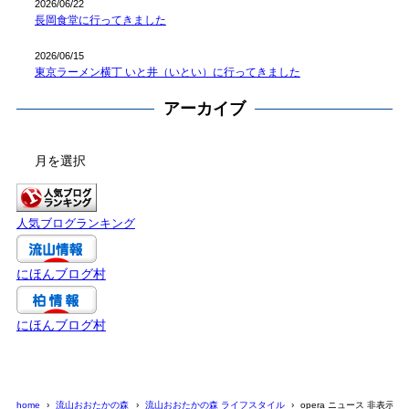
2026/06/22
長岡食堂に行ってきました
2026/06/15
東京ラーメン横丁 いと井（いとい）に行ってきました
アーカイブ
ア
ー
カ
イ
人気ブログランキング
ブ
にほんブログ村
にほんブログ村
home
流山おおたかの森
流山おおたかの森 ライフスタイル
opera ニュース 非表示