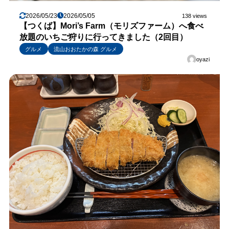
2026/05/23
2026/05/05
138 views
【つくば】Mori’s Farm（モリズファーム）へ食べ
放題のいちご狩りに行ってきました（2回目）
グルメ
流山おおたかの森 グルメ
oyazi