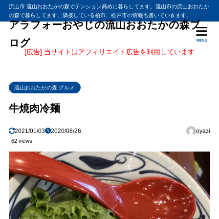
流山市 流山おおたかの森でテンション高めに暮らしてます。流山市の流山おおたか
の森で暮らしてます。隣接している柏市、松戸市の情報も書いていきます。
アラフォーおやじの流山おおたかの森ブ
ログ
MENU
[広告] 当サイトはアフィリエイト広告を利用しています
流山おおたかの森 グルメ
牛焼肉冷麺
2021/01/03
2020/08/26
oyazi
62 views