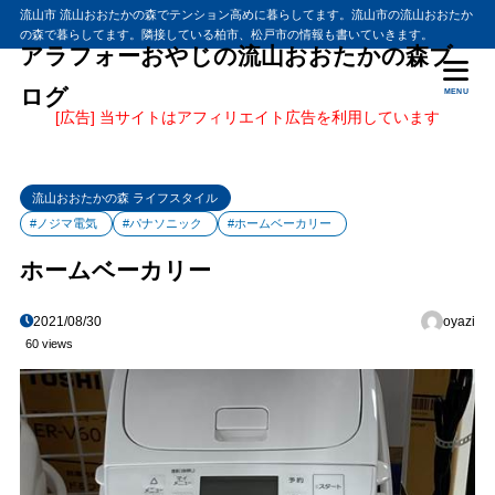
流山市 流山おおたかの森でテンション高めに暮らしてます。流山市の流山おおたか
の森で暮らしてます。隣接している柏市、松戸市の情報も書いていきます。
アラフォーおやじの流山おおたかの森ブ
ログ
MENU
[広告] 当サイトはアフィリエイト広告を利用しています
流山おおたかの森 ライフスタイル
#ノジマ電気
#パナソニック
#ホームベーカリー
ホームベーカリー
2021/08/30
oyazi
60 views