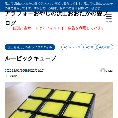
流山市 流山おおたかの森でテンション高めに暮らしてます。流山市の流山おおたか
の森で暮らしてます。隣接している柏市、松戸市の情報も書いていきます。
アラフォーおやじの流山おおたかの森ブ
ログ
MENU
[広告] 当サイトはアフィリエイト広告を利用しています
流山おおたかの森 ライフスタイル
#チャレンジ
#公式
#説明書
ルービックキューブ
2022/01/26
2022/01/17
oyazi
40 views