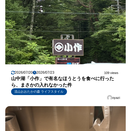
2026/07/20
2026/07/23
109 views
山中湖「小作」で有名なほうとうを食べに行った
ら、まさかの入れなかった件
流山おおたかの森 ライフスタイル
oyazi