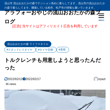
流山市 流山おおたかの森でテンション高めに暮らしてます。流山市の流山おおたか
の森で暮らしてます。隣接している柏市、松戸市の情報も書いていきます。
アラフォーおやじの流山おおたかの森ブ
ログ
MENU
[広告] 当サイトはアフィリエイト広告を利用しています
流山おおたかの森 ライフスタイル
#スタッドレスタイヤ
#タイヤ交換
#雪用
トルクレンチも用意しようと思ったんだ
った
2022/02/12
2022/02/17
oyazi
46 views