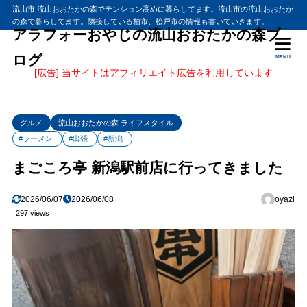
流山市 流山おおたかの森でテンション高めに暮らしてます。流山市の流山おおたか
の森で暮らしてます。隣接している柏市、松戸市の情報も書いていきます。
アラフォーおやじの流山おおたかの森ブ
ログ
MENU
[広告] 当サイトはアフィリエイト広告を利用しています
グルメ
流山おおたかの森 ライフスタイル
#ラーメン
#出張
#新潟
まごころ亭 新潟駅前店に行ってきました
2026/06/07
2026/06/08
oyazi
297 views