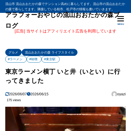
流山市 流山おおたかの森でテンション高めに暮らしてます。流山市の流山おおたか
の森で暮らしてます。隣接している柏市、松戸市の情報も書いていきます。
アラフォーおやじの流山おおたかの森ブ
ログ
MENU
[広告] 当サイトはアフィリエイト広告を利用しています
グルメ
流山おおたかの森 ライフスタイル
#ラーメン
#味噌
#東京駅
東京ラーメン横丁 いと井（いとい）に行
ってきました
2026/06/07
2026/06/15
oyazi
175 views