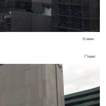
72 views
oyazi