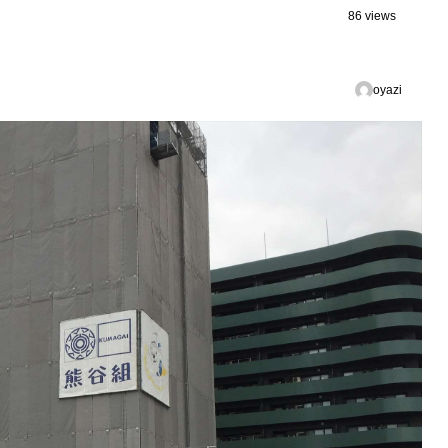
86 views
oyazi