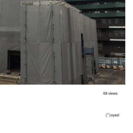
68 views
oyazi