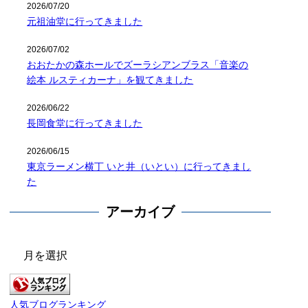
2026/07/20
元祖油堂に行ってきました
2026/07/02
おおたかの森ホールでズーラシアンブラス「音楽の
絵本 ルスティカーナ」を観てきました
2026/06/22
長岡食堂に行ってきました
2026/06/15
東京ラーメン横丁 いと井（いとい）に行ってきまし
た
アーカイブ
ア
ー
カ
イ
人気ブログランキング