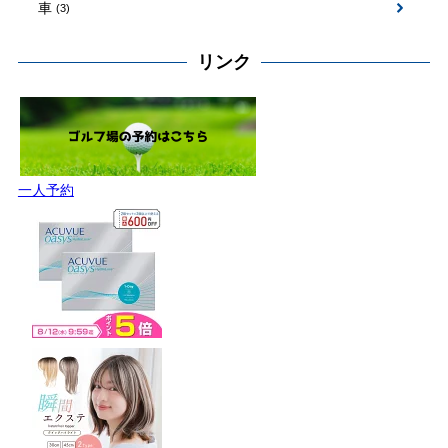
車
(3)
リンク
一人予約