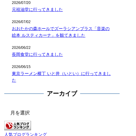
2026/07/20
元祖油堂に行ってきました
2026/07/02
おおたかの森ホールでズーラシアンブラス「音楽の
絵本 ルスティカーナ」を観てきました
2026/06/22
長岡食堂に行ってきました
2026/06/15
東京ラーメン横丁 いと井（いとい）に行ってきまし
た
アーカイブ
ア
ー
カ
イ
人気ブログランキング