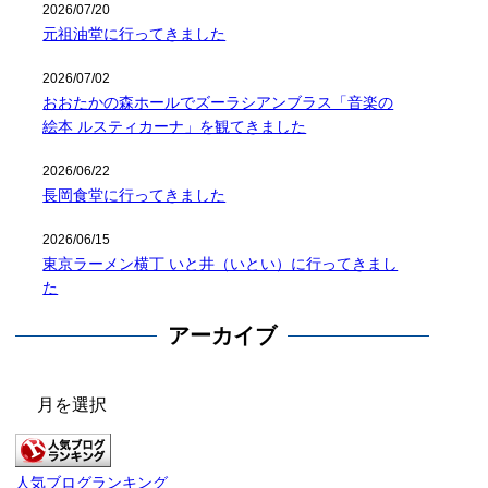
2026/07/20
元祖油堂に行ってきました
2026/07/02
おおたかの森ホールでズーラシアンブラス「音楽の
絵本 ルスティカーナ」を観てきました
2026/06/22
長岡食堂に行ってきました
2026/06/15
東京ラーメン横丁 いと井（いとい）に行ってきまし
た
アーカイブ
ア
ー
カ
イ
人気ブログランキング