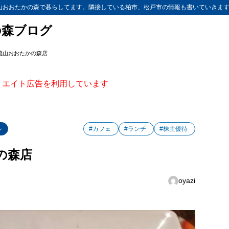
山おおたかの森で暮らしてます。隣接している柏市、松戸市の情報も書いていきま
の森ブログ
流山おおたかの森店
ィリエイト広告を利用しています
ル
#カフェ
#ランチ
#株主優待
の森店
oyazi