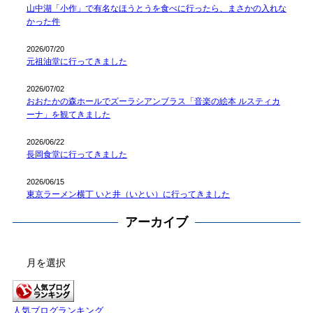
山中湖「小作」で有名なほうとうを食べに行ったら、まさかの入れな
かった件
2026/07/20
元祖油堂に行ってきました
2026/07/02
おおたかの森ホールでズーラシアンブラス「音楽の絵本 ルスティカ
ーナ」を観てきました
2026/06/22
長岡食堂に行ってきました
2026/06/15
東京ラーメン横丁 いと井（いとい）に行ってきました
アーカイブ
ア
ー
カ
イ
人気ブログランキング