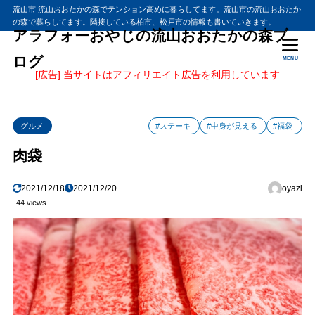
流山市 流山おおたかの森でテンション高めに暮らしてます。流山市の流山おおたか
の森で暮らしてます。隣接している柏市、松戸市の情報も書いていきます。
アラフォーおやじの流山おおたかの森ブ
ログ
MENU
[広告] 当サイトはアフィリエイト広告を利用しています
グルメ
#ステーキ
#中身が見える
#福袋
肉袋
2021/12/18
2021/12/20
oyazi
44 views