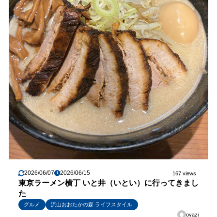
2026/06/07
2026/06/15
167 views
東京ラーメン横丁 いと井（いとい）に行ってきまし
た
グルメ
流山おおたかの森 ライフスタイル
oyazi