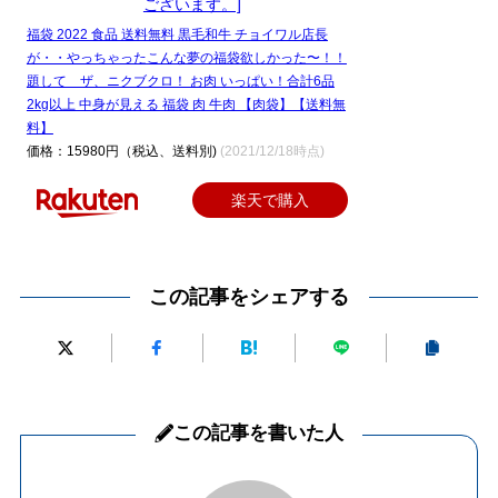
福袋 2022 食品 送料無料 黒毛和牛 チョイワル店長
が・・やっちゃったこんな夢の福袋欲しかった〜！！
題して ザ、ニクブクロ！ お肉 いっぱい！合計6品
2kg以上 中身が見える 福袋 肉 牛肉 【肉袋】【送料無
料】
価格：15980円（税込、送料別)
(2021/12/18時点)
楽天で購入
この記事をシェアする
この記事を書いた人