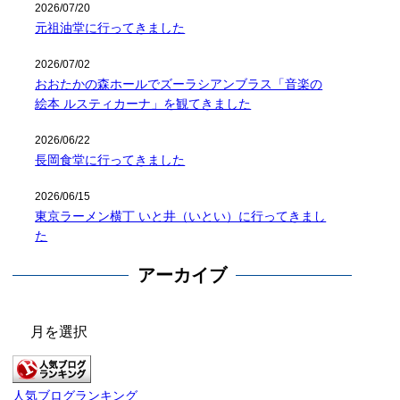
2026/07/20
元祖油堂に行ってきました
2026/07/02
おおたかの森ホールでズーラシアンブラス「音楽の
絵本 ルスティカーナ」を観てきました
2026/06/22
長岡食堂に行ってきました
2026/06/15
東京ラーメン横丁 いと井（いとい）に行ってきまし
た
アーカイブ
ア
ー
カ
イ
人気ブログランキング