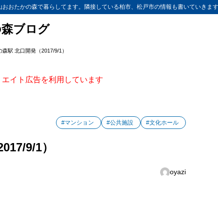
山おおたかの森で暮らしてます。隣接している柏市、松戸市の情報も書いていきま
の森ブログ
駅 北口開発（2017/9/1）
ィリエイト広告を利用しています
#マンション
#公共施設
#文化ホール
7/9/1）
oyazi