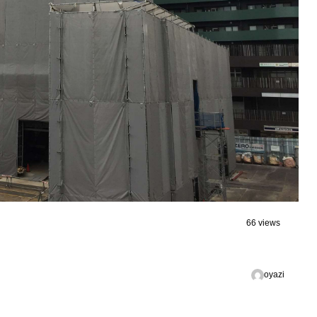
66 views
oyazi