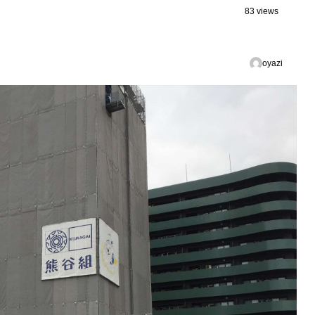
83 views
oyazi