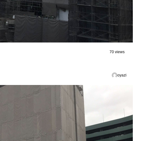
70 views
oyazi