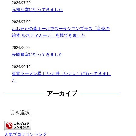
2026/07/20
元祖油堂に行ってきました
2026/07/02
おおたかの森ホールでズーラシアンブラス「音楽の
絵本 ルスティカーナ」を観てきました
2026/06/22
長岡食堂に行ってきました
2026/06/15
東京ラーメン横丁 いと井（いとい）に行ってきまし
た
アーカイブ
ア
ー
カ
イ
人気ブログランキング