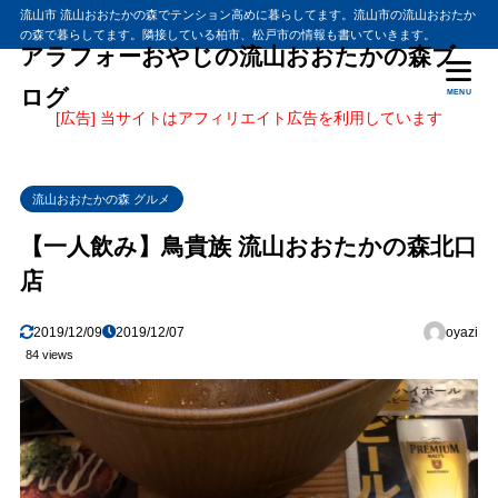
流山市 流山おおたかの森でテンション高めに暮らしてます。流山市の流山おおたか
の森で暮らしてます。隣接している柏市、松戸市の情報も書いていきます。
アラフォーおやじの流山おおたかの森ブ
ログ
MENU
[広告] 当サイトはアフィリエイト広告を利用しています
流山おおたかの森 グルメ
【一人飲み】鳥貴族 流山おおたかの森北口
店
2019/12/09
2019/12/07
oyazi
84 views