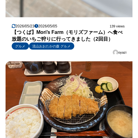
2026/05/23
2026/05/05
139 views
【つくば】Mori’s Farm（モリズファーム）へ食べ
放題のいちご狩りに行ってきました（2回目）
グルメ
流山おおたかの森 グルメ
oyazi