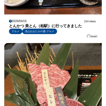
2026/04/19
214 views
とんかつ 美とん（柏駅）に行ってきました
グルメ
流山おおたかの森 グルメ
oyazi