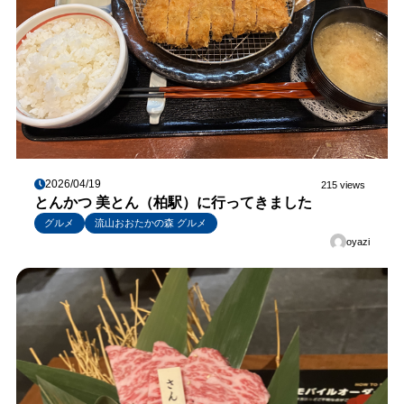
2026/04/19
215 views
とんかつ 美とん（柏駅）に行ってきました
グルメ
流山おおたかの森 グルメ
oyazi