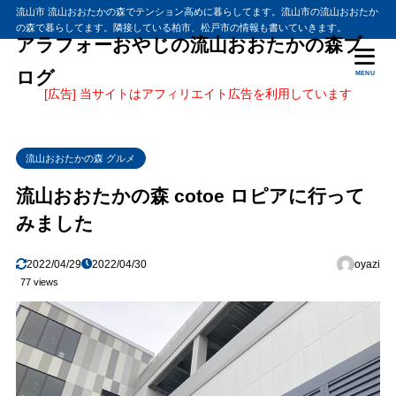
流山市 流山おおたかの森でテンション高めに暮らしてます。流山市の流山おおたか
の森で暮らしてます。隣接している柏市、松戸市の情報も書いていきます。
アラフォーおやじの流山おおたかの森ブ
ログ
MENU
[広告] 当サイトはアフィリエイト広告を利用しています
流山おおたかの森 グルメ
流山おおたかの森 cotoe ロピアに行って
みました
2022/04/29
2022/04/30
oyazi
77 views