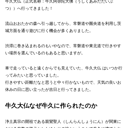
牛久大仏（正式名称：牛久阿弥陀大佛（うしくあみだだいぶ
つ））へ行ってきました！
流山おおたかの森へ引っ越してから、常磐道や圏央道を利用し茨
城方面を通り遊びに行く機会が多くありました。
渋滞に巻き込まれるのもいやなので、常磐道や東北道で行きやす
い場所を選んでいるのもあると思いますが。
車で走っていると遠くからでも見えていた、牛久大仏 はいつか行
ってみたいと思っていました。
行きやすい距離だなと思うと中々行かないもので、天気の良いお
休みの日に思い立ったが吉日と行ってきました。
牛久大仏なぜ牛久に作られたのか
浄土真宗の開祖である親鸞聖人（しんらんしょうにん）が関東に